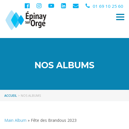
01 69 10 25 60
Togg
navi
NOS ALBUMS
ACCUEIL
>
NOS ALBUMS
Main Album
» Fête des Brandous 2023