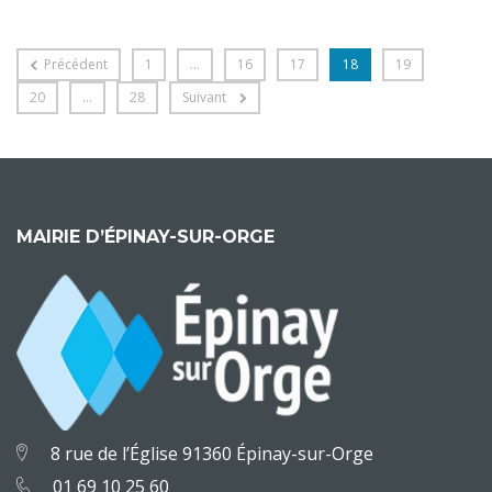
Précédent
1
…
16
17
18
19
20
…
28
Suivant
MAIRIE D’ÉPINAY-SUR-ORGE
8 rue de l’Église 91360 Épinay-sur-Orge
01 69 10 25 60