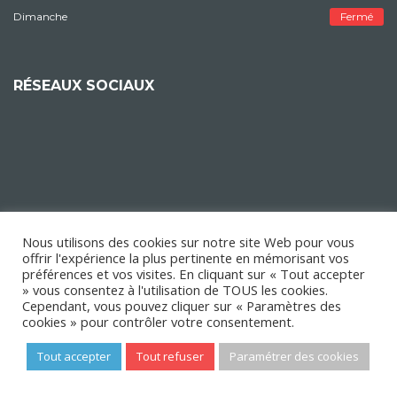
Dimanche
Fermé
RÉSEAUX SOCIAUX
Nous utilisons des cookies sur notre site Web pour vous
offrir l'expérience la plus pertinente en mémorisant vos
préférences et vos visites. En cliquant sur « Tout accepter
» vous consentez à l'utilisation de TOUS les cookies.
Cependant, vous pouvez cliquer sur « Paramètres des
cookies » pour contrôler votre consentement.
Tout accepter
Tout refuser
Paramétrer des cookies
Copyright © 2018 Mairie d'Épinay-sur-Orge