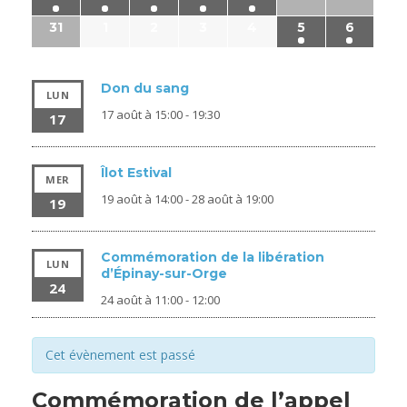
31
1
2
3
4
5
6
Don du sang
LUN
17 août à 15:00
-
19:30
17
Îlot Estival
MER
19 août à 14:00
-
28 août à 19:00
19
Commémoration de la libération
LUN
d’Épinay-sur-Orge
24
24 août à 11:00
-
12:00
Cet évènement est passé
Commémoration de l’appel