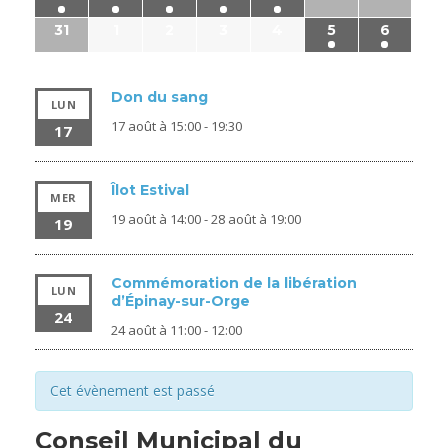
31
1
2
3
4
5
6
Don du sang
LUN
17 août à 15:00
-
19:30
17
Îlot Estival
MER
19 août à 14:00
-
28 août à 19:00
19
Commémoration de la libération
LUN
d’Épinay-sur-Orge
24
24 août à 11:00
-
12:00
Cet évènement est passé
Conseil Municipal du