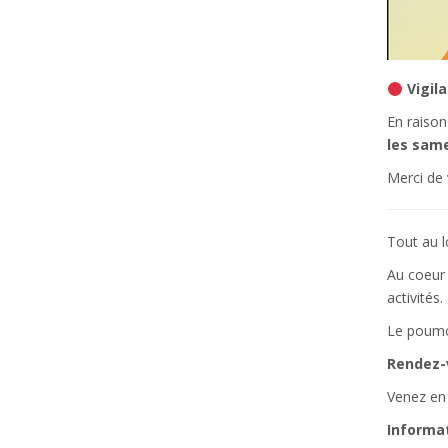
Vigil
En raison
les same
Merci de
Tout au l
Au coeur 
activités.
Le poumon
Rendez-v
Venez en 
Informat