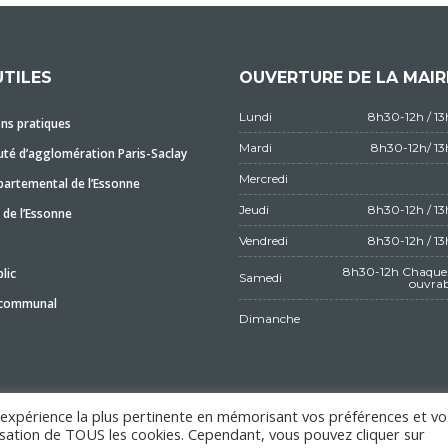
UTILES
OUVERTURE DE LA MAIR
Lundi
8h30-12h / 1
ns pratiques
Mardi
8h30-12h/ 1
é d’agglomération Paris-Saclay
Mercredi
partemental de l’Essonne
Jeudi
8h30-12h / 1
 de l’Essonne
Vendredi
8h30-12h / 1
8h30-12h Chaque 
lic
Samedi
ouvrab
 communal
Dimanche
l'expérience la plus pertinente en mémorisant vos préférences et vo
ilisation de TOUS les cookies. Cependant, vous pouvez cliquer sur
MENTIONS LÉGALES