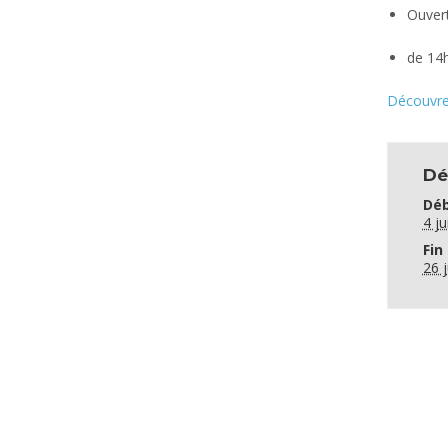
Ouvert
de 14h
Découvre
Dé
Déb
4 ju
Fin 
26 j