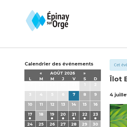
Calendrier des événements
Cet év
«
AOÛT 2026
»
Îlot 
L
M
M
J
V
S
D
27
28
29
30
31
1
2
3
4
5
6
7
8
9
4 juill
10
11
12
13
14
15
16
17
18
19
20
21
22
23
24
25
26
27
28
29
30