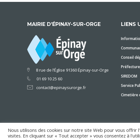
MAIRIE D’ÉPINAY-SUR-ORGE
LIENS 
Informatio
Communaut
Conseil dé
Préfecture
8 rue de l’Église 91360 Épinay-sur-Orge
SIREDOM
01 69 10 25 60
Service Pub
contact@epinaysurorge.fr
Cimetière
Nous utilisons des cookies sur notre site Web pour vous offrir 
visites. En cliquant sur « Tout accepter » vous consentez à l'ut
Copyright © 2018 Mairie d'Épinay-sur-Orge