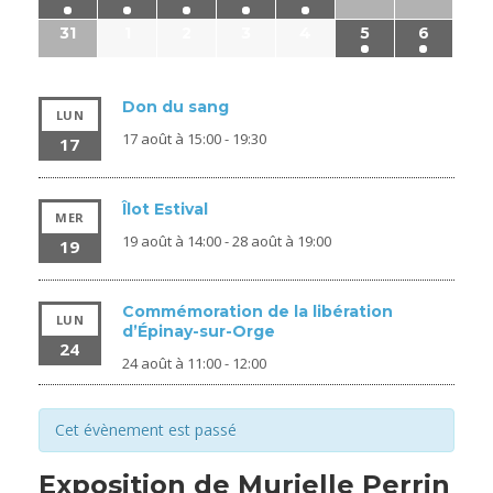
31
1
2
3
4
5
6
Don du sang
LUN
17 août à 15:00
-
19:30
17
Îlot Estival
MER
19 août à 14:00
-
28 août à 19:00
19
Commémoration de la libération
LUN
d’Épinay-sur-Orge
24
24 août à 11:00
-
12:00
Cet évènement est passé
Exposition de Murielle Perrin