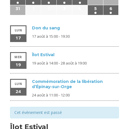
31
1
2
3
4
5
6
Don du sang
LUN
17 août à 15:00
-
19:30
17
Îlot Estival
MER
19 août à 14:00
-
28 août à 19:00
19
Commémoration de la libération
LUN
d’Épinay-sur-Orge
24
24 août à 11:00
-
12:00
Cet évènement est passé
Îlot Estival