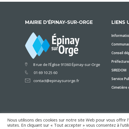
MAIRIE D’ÉPINAY-SUR-ORGE
LIENS 
Informatio
Communaut
Conseil dé
Préfecture
8 rue de l’Église 91360 Épinay-sur-Orge
SIREDOM
01 69 10 25 60
Service Pub
contact@epinaysurorge.fr
Cimetière
Nous utilisons des cookies sur notre site Web pour vous offrir 
visites. En cliquant sur « Tout accepter » vous consentez à l'ut
Copyright © 2018 Mairie d'Épinay-sur-Orge