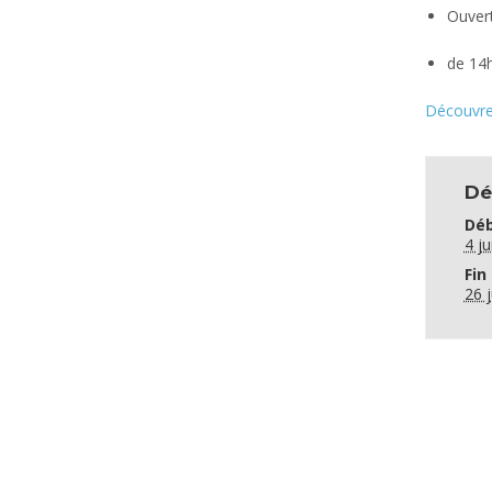
Ouvert
de 14h
Découvre
Dé
Déb
4 ju
Fin 
26 j