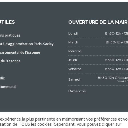
UTILES
OUVERTURE DE LA MAIR
Lundi
8h30-12h / 1
ns pratiques
Mardi
8h30-12h/ 1
é d’agglomération Paris-Saclay
Mercredi
partemental de l’Essonne
Jeudi
8h30-12h / 1
 de l’Essonne
Vendredi
8h30-12h / 1
8h30-12h Chaque 
lic
Samedi
ouvrab
 communal
Dimanche
l'expérience la plus pertinente en mémorisant vos préférences et vo
ilisation de TOUS les cookies. Cependant, vous pouvez cliquer sur
MENTIONS LÉGALES