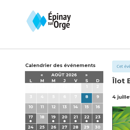
Calendrier des événements
Cet év
«
AOÛT 2026
»
Îlot 
L
M
M
J
V
S
D
27
28
29
30
31
1
2
3
4
5
6
7
8
9
4 juill
10
11
12
13
14
15
16
17
18
19
20
21
22
23
24
25
26
27
28
29
30