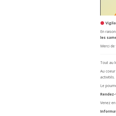
Vigil
En raison
les same
Merci de
Tout au l
Au coeur 
activités.
Le poumon
Rendez-v
Venez en 
Informat