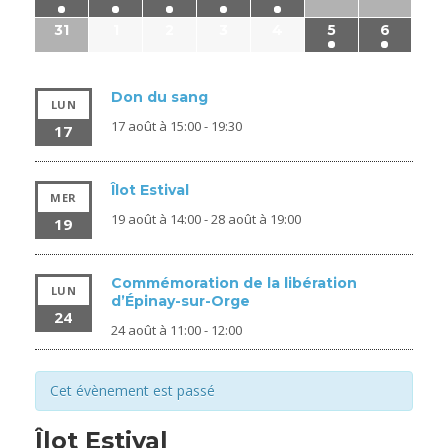
31
1
2
3
4
5
6
Don du sang
LUN
17 août à 15:00
-
19:30
17
Îlot Estival
MER
19 août à 14:00
-
28 août à 19:00
19
Commémoration de la libération
LUN
d’Épinay-sur-Orge
24
24 août à 11:00
-
12:00
Cet évènement est passé
Îlot Estival