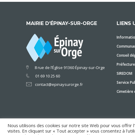
MAIRIE D’ÉPINAY-SUR-ORGE
LIENS 
Informatio
Communaut
Conseil dé
Préfecture
8 rue de l’Église 91360 Épinay-sur-Orge
SIREDOM
01 69 10 25 60
Service Pub
contact@epinaysurorge.fr
Cimetière
Nous utilisons des cookies sur notre site Web pour vous offrir 
visites. En cliquant sur « Tout accepter » vous consentez à l'ut
Copyright © 2018 Mairie d'Épinay-sur-Orge