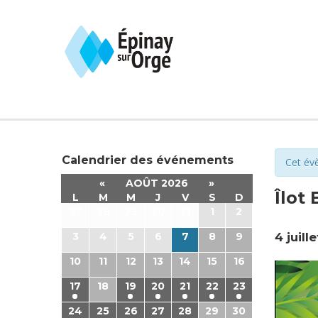
Calendrier des événements
Cet év
«
AOÛT 2026
»
Îlot 
L
M
M
J
V
S
D
27
28
29
30
31
1
2
3
4
5
6
7
8
9
4 juill
10
11
12
13
14
15
16
17
18
19
20
21
22
23
24
25
26
27
28
29
30