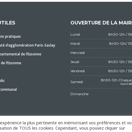
UTILES
OUVERTURE DE LA MAIR
Lundi
8h30-12h / 1
ns pratiques
Mardi
8h30-12h/ 1
é d’agglomération Paris-Saclay
Mercredi
partemental de l’Essonne
Jeudi
8h30-12h / 1
 de l’Essonne
Vendredi
8h30-12h / 1
8h30-12h Chaque 
lic
Samedi
ouvrab
 communal
Dimanche
l'expérience la plus pertinente en mémorisant vos préférences et vo
ilisation de TOUS les cookies. Cependant, vous pouvez cliquer sur
MENTIONS LÉGALES