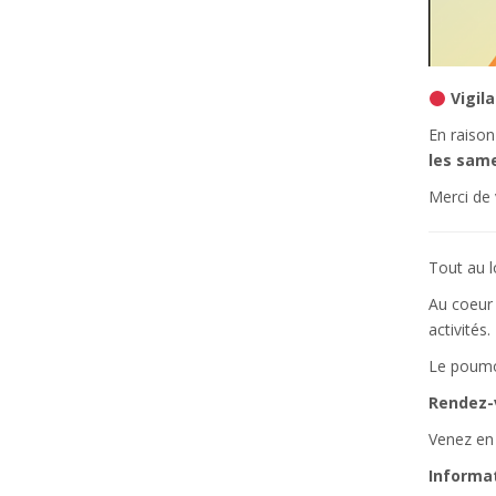
Vigil
En raison
les same
Merci de
Tout au l
Au coeur 
activités.
Le poumon
Rendez-v
Venez en 
Informat