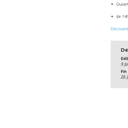
Ouvert
de 14h
Découvre
Dé
Déb
4 ju
Fin 
26 j