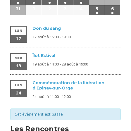
31
1
2
3
4
5
6
Don du sang
LUN
17 août à 15:00
-
19:30
17
Îlot Estival
MER
19 août à 14:00
-
28 août à 19:00
19
Commémoration de la libération
LUN
d’Épinay-sur-Orge
24
24 août à 11:00
-
12:00
Cet évènement est passé
Les Rencontres