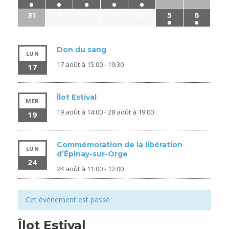
31
1
2
3
4
5
6
Don du sang
LUN
17 août à 15:00
-
19:30
17
Îlot Estival
MER
19 août à 14:00
-
28 août à 19:00
19
Commémoration de la libération
LUN
d’Épinay-sur-Orge
24
24 août à 11:00
-
12:00
Cet évènement est passé
Îlot Estival