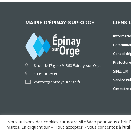
MAIRIE D’ÉPINAY-SUR-ORGE
LIENS 
Informatio
Communaut
Conseil dé
Préfecture
8 rue de l’Église 91360 Épinay-sur-Orge
SIREDOM
01 69 10 25 60
Service Pub
contact@epinaysurorge.fr
Cimetière
Nous utilisons des cookies sur notre site Web pour vous offrir 
visites. En cliquant sur « Tout accepter » vous consentez à l'ut
Copyright © 2018 Mairie d'Épinay-sur-Orge