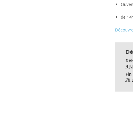
Ouvert
de 14h
Découvre
Dé
Déb
4 ju
Fin 
26 j