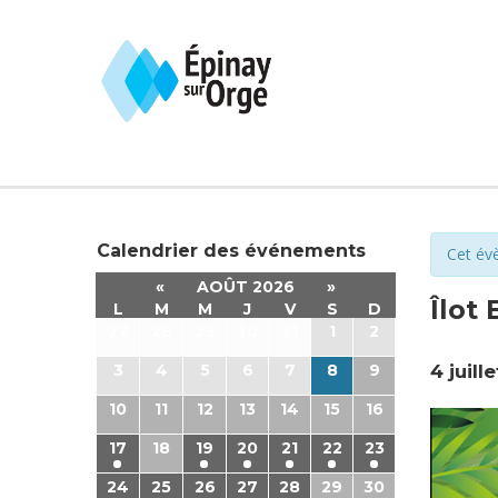
Calendrier des événements
Cet év
«
AOÛT 2026
»
Îlot 
L
M
M
J
V
S
D
27
28
29
30
31
1
2
3
4
5
6
7
8
9
4 juill
10
11
12
13
14
15
16
17
18
19
20
21
22
23
24
25
26
27
28
29
30