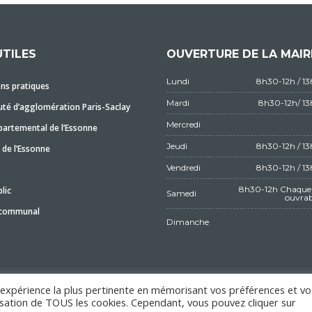
UTILES
OUVERTURE DE LA MAIR
Lundi
8h30-12h / 1
ns pratiques
Mardi
8h30-12h/ 1
é d’agglomération Paris-Saclay
Mercredi
partemental de l’Essonne
Jeudi
8h30-12h / 1
 de l’Essonne
Vendredi
8h30-12h / 1
8h30-12h Chaque 
lic
Samedi
ouvrab
 communal
Dimanche
l'expérience la plus pertinente en mémorisant vos préférences et vo
ilisation de TOUS les cookies. Cependant, vous pouvez cliquer sur
MENTIONS LÉGALES