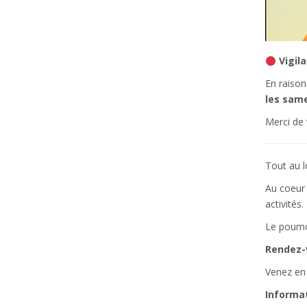
Vigil
En raison
les same
Merci de
Tout au l
Au coeur 
activités.
Le poumon
Rendez-v
Venez en 
Informat