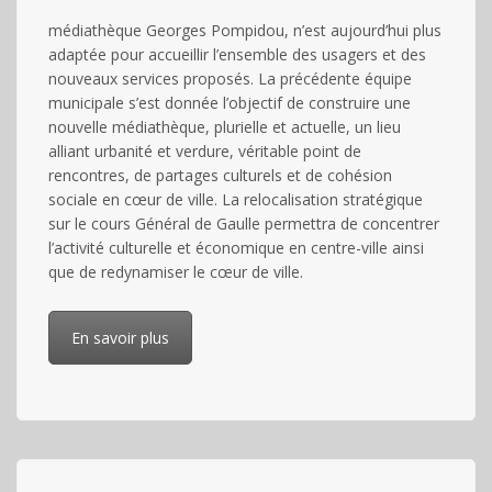
médiathèque Georges Pompidou, n’est aujourd’hui plus
Découvrir l'évènement
adaptée pour accueillir l’ensemble des usagers et des
Réunion mensuelle sur
nouveaux services proposés. La précédente équipe
municipale s’est donnée l’objectif de construire une
l’allaitement maternel – La
nouvelle médiathèque, plurielle et actuelle, un lieu
Leche League
alliant urbanité et verdure, véritable point de
rencontres, de partages culturels et de cohésion
24/04/2027 à 10:30
-
12:00
sociale en cœur de ville. La relocalisation stratégique
Récurrent Évènement
(Voir tous les
sur le cours Général de Gaulle permettra de concentrer
événements)
l’activité culturelle et économique en centre-ville ainsi
que de redynamiser le cœur de ville.
Salle Mérantèse
En savoir plus