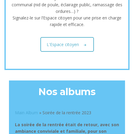
annuelle
communal (nid de poule, éclairage public, ramassage des
ordures…) ?
9 septembre à 08:00
-
13 septembre à
Signalez-le sur l’Espace citoyen pour une prise en charge
17:00
rapide et efficace.
Salle de l’Esplanade (Espace culturel Simone
Veil)
L'Espace citoyen
Nos albums
Main Album
» Soirée de la rentrée 2023
Découvrir l'évènement
La soirée de la rentrée était de retour, avec son
Réunion mensuelle sur
ambiance conviviale et familiale, pour son