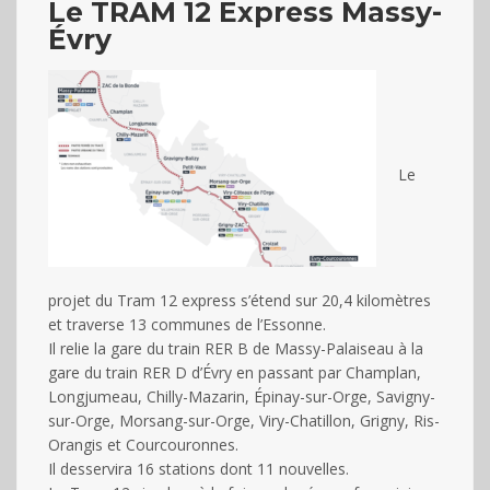
Le TRAM 12 Express Massy-
Évry
Découvrir l'évènement
Réunion mensuelle sur
l’allaitement maternel – La
Leche League
Le
21/05/2027 à 10:30
-
12:00
Récurrent Évènement
(Voir tous les
événements)
projet du Tram 12 express s’étend sur 20,4 kilomètres
Salle Mérantèse
et traverse 13 communes de l’Essonne.
Il relie la gare du train RER B de Massy-Palaiseau à la
gare du train RER D d’Évry en passant par Champlan,
Longjumeau, Chilly-Mazarin, Épinay-sur-Orge, Savigny-
sur-Orge, Morsang-sur-Orge, Viry-Chatillon, Grigny, Ris-
Orangis et Courcouronnes.
Il desservira 16 stations dont 11 nouvelles.