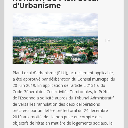
Réunion mensuelle sur
d'Urbanisme
l’allaitement maternel – La
Leche League
27/02/2027 à 10:30
-
12:00
Récurrent Évènement
(Voir tous les
Le
événements)
Salle Mérantèse
Plan Local d’Urbanisme (PLU), actuellement applicable,
a été approuvé par délibération du Conseil municipal du
20 juin 2019. En application de l’article L.2131-6 du
Code Général des Collectivités Territoriales, le Préfet
de l’Essonne a sollicité auprès du Tribunal Administratif
de Versailles l’annulation des deux délibérations
précitées par un déféré préfectoral du 24 décembre
2019 aux motifs de : la non prise en compte des
objectifs de l’état en matière de logements sociaux, la