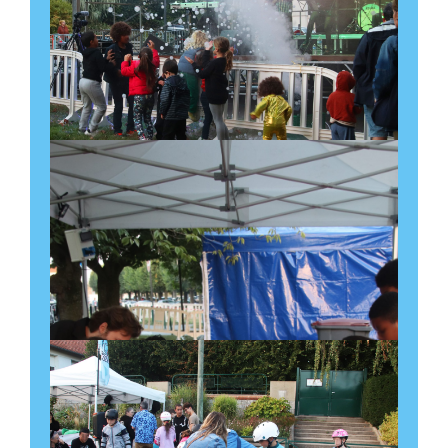
Découvrir l'évènement
Réunion mensuelle sur
l’allaitement maternel – La
Leche League
9 octobre à 10:30
-
12:00
Récurrent Évènement
(Voir tous les