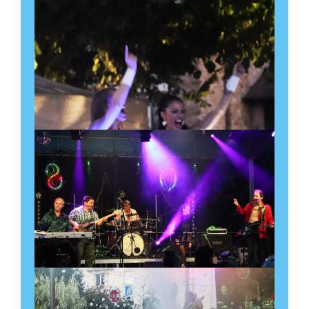
26 septembre à 14:00
-
17:30
salle Gilquinière
Découvrir l'évènement
Cérémonie des diplômés
2026
26 septembre à 17:30
-
20:00