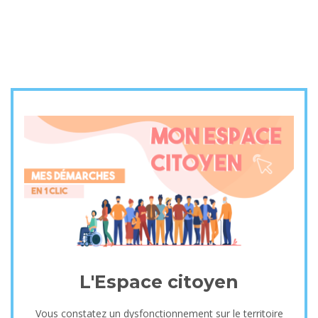
6 septembre à 09:00
-
16:00
gymnase du Millénaire – Stade des Templiers
Découvrir l'évènement
L'Espace citoyen
LIBERE TA CREA – Arts
visuels – Exposition
Vous constatez un dysfonctionnement sur le territoire