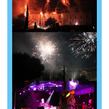
Soirée des Halles
gourmandes
11 septembre à 18:30
-
22:30
Halles d’Epinay
Découvrir l'évènement
Les Sogoï : 20 ans de