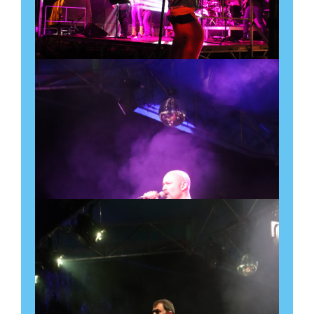
rugby de loisirs, de
convivialité et de passion
12 septembre
-
13 septembre
Stade des Templiers
Découvrir l'évènement
Log’in Emploi