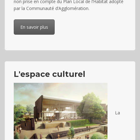
non prise en compte du Plan Local de l’Habitat adopté
Découvrir l'évènement
par la Communauté d’Agglomération.
Réunion mensuelle sur
l’allaitement maternel – La
En savoir plus
Leche League
26/03/2027 à 10:30
-
12:00
Récurrent Évènement
(Voir tous les
événements)
Salle Mérantèse
L'espace culturel
La