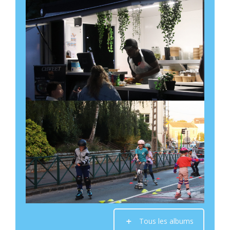
11 décembre à 10:30
-
12:00
Récurrent Évènement
(Voir tous les
événements)
Salle Mérantèse
Découvrir l'évènement
Réunion mensuelle sur
Tous les albums