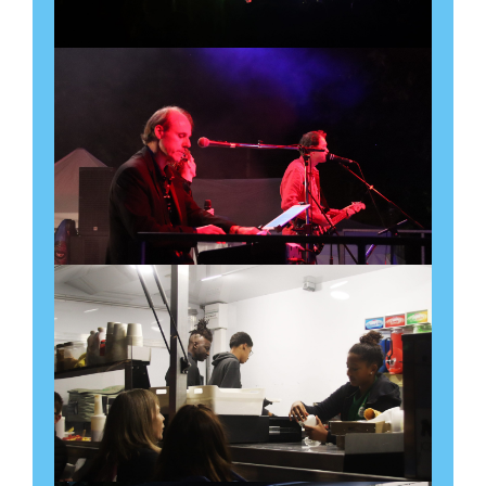
6 novembre à 10:30
-
12:00
Récurrent Évènement
(Voir tous les
événements)
Salle Mérantèse
Découvrir l'évènement
Réunion mensuelle sur
l’allaitement maternel – La
Leche League