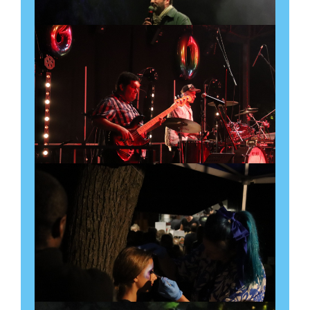
17 septembre à 13:30
-
16:30
Découvrir l'évènement
Après-midi dansant
organisé par l’association
HANDICA’LOISIRS