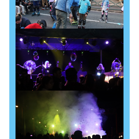
événements)
Salle Mérantèse
Découvrir l'évènement
Réunion mensuelle sur
l’allaitement maternel – La
Leche League